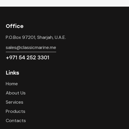
Office
P.O.Box 97201, Sharjah, U.A.E.
sales@classicmarine.me
+971 54 252 3301
Links
Home
About Us
Services
Products
Contacts