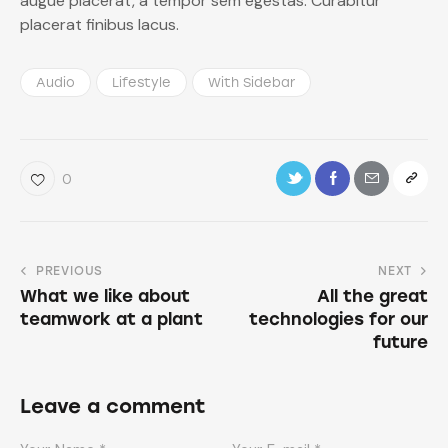
augue placerat, a tempor sem egestas. Curabitur
placerat finibus lacus.
Audio
Lifestyle
With Sidebar
0
PREVIOUS
NEXT
What we like about
All the great
teamwork at a plant
technologies for our
future
Leave a comment