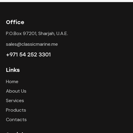
Office
P.O.Box 97201, Sharjah, U.A.E.
sales@classicmarine.me
+971 54 252 3301
Links
Home
About Us
Services
Products
Contacts