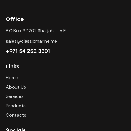
Office
P.O.Box 97201, Sharjah, U.A.E.
sales@classicmarine.me
+971 54 252 3301
Links
Home
About Us
Services
Products
Contacts
Socials