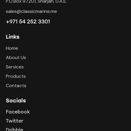
P.O.Box 97201, Sharjah, U.A.E.
sales@classicmarine.me
+971 54 252 3301
Links
Home
About Us
Services
Products
Contacts
Socials
Facebook
Twitter
Dribble